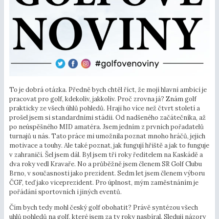
To je dobrá otázka. Předně bych chtěl říct, že mojí hlavní ambicí je
pracovat pro golf, kdekoliv, jakkoliv. Proč zrovna já? Znám golf
prakticky ze všech úhlů pohledů. Hraji ho více než čtvrt století a
prošel jsem si standardními stádii. Od nadšeného začátečníka, až
po neúspěšného MID amatéra. Jsem jedním z prvních pořadatelů
turnajů u nás. Tato práce mi umožnila poznat mnoho hráčů, jejich
motivace a touhy. Ale také poznat, jak fungují hřiště a jak to funguje
v zahraničí. Šel jsem dál. Byl jsem tři roky ředitelem na Kaskádě a
dva roky vedl Kravaře. No a průběžně jsem členem SR Golf Clubu
Brno, v současnosti jako prezident. Sedm let jsem členem výboru
ČGF, teď jako viceprezident. Pro úplnost, mým zaměstnáním je
pořádání sportovních i jiných eventů.
Čím bych tedy mohl český golf obohatit? Právě syntézou všech
uhlů pohledů na golf, které jsem za ty roky nasbíral. Sleduji názory