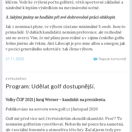
klíčem. Vede ke zvýšení počtu golfistů, větší sportovní základně a
následně k lepším výsledkům na mezinárodní scéně.
3. Jakými jmény se hodláte při své dobrovolné práci obklopit
.
Jak z nominací plyne, ve výboru zůstane minimálně 5 osob. Jsou to
prima lidé. U dalších kandidátů nemám preference, ale rozhodně
ani ne averzi. Vím, že mé plány jsou reálné a v zájmu českého golfu.
Jedno jméno ale řeknu. Aleš Libecajt je pro mne alfou a omegou, jak
v pozici generálního sekretáře, tak člena výboru.
21.11.2020
Napsat komentář
ZVÝRAZNĚNO
Program: Udělat golf dostupnější.
Volby ČGF 2021 | Juraj Werner – kandidát na prezidenta.
Publikováno na serveru www.golf.cz | listopad 2020
Golf mě před více než čtvrtstoletím okouzlil okamžitě. Proč? To
nemusím golfistům vysvětlovat. Nebavila mě pouze hra samotná,
ale i sociální fenomén a atmosféra této hry. Začal jsem tedy pro