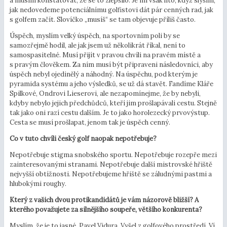
a musím konstatovat, že se to zlepšilo. Je mi však líto, když slyším,
jak nedovedeme potenciálnímu golfistovi dát pár cenných rad, jak
s golfem začít. Slovíčko „musíš“ se tam objevuje příliš často.
Úspěch, myslím velký úspěch, na sportovním poli by se
samozřejmě hodil, ale jak jsem už několikrát říkal, není to
samospasitelné. Musí přijít v pravou chvíli na pravém místě a
s pravým člověkem. Za ním musí být připraveni následovníci, aby
úspěch nebyl ojedinělý a náhodný. Na úspěchu, pod kterým je
pyramida systému a jeho výsledků, se už dá stavět. Fandíme Kláře
Spilkové, Ondrovi Lieserovi, ale nezapomínejme, že by nebyli,
kdyby nebylo jejich předchůdců, kteří jim prošlapávali cestu. Stejně
tak jako oni razí cestu dalším. Je to jako horolezecký prvovýstup.
Cesta se musí prošlapat, jenom tak je úspěch cenný.
Co v tuto chvíli český golf naopak nepotřebuje?
Nepotřebuje stigma snobského sportu. Nepotřebuje rozepře mezi
zainteresovanými stranami. Nepotřebuje další mistrovské hřiště
nejvyšší obtížnosti. Nepotřebujeme hřiště se záludnými pastmi a
hlubokými roughy.
Který z vašich dvou protikandidátů je vám názorově bližší? A
kterého považujete za silnějšího soupeře, většího konkurenta?
Myslím, že je to jasné, Pavel Vidura. Vyšel z golfového prostředí. Ví