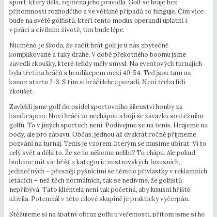
sport, který dělá, zejména jeho pravidla. Golf se hraje bez
přítomnosti rozhodčího a ve většině případů to funguje. Čím více
bude na světě golfistů, kteří tento modus operandi uplatní i
v práci a civilním životě, tím bude lépe.
Nicméně: je škoda, že začít hrát golf je u nás zbytečně
komplikované a taky drahé. V době překotného boomu jsme
zavedli zkoušky, které tehdy měly smysl. Na eventových turnajích
byla třetina hráčů s hendikepem mezi 40-54. Teď jsou tam na
kanon startu 2-3. S tím si hráči lehce poradí. Není třeba lidi
zkoušet.
Zavlekli jsme golf do osidel sportovního šílenství honby za
handicapem. Noví hráči to nechápou a bojí se závazku soutěžního
golfu. To v jiných sportech není. Podívejme se na tenis. Hrajeme na
body, ale pro zábavu. Občas, jednou až dvakrát ročně přijmeme
pozvání na turnaj. Tenis je vzorem, kterým se musíme ubírat. Ví to
celý svět a dělá to. Že se to někomu nelíbí? To chápu. Ale pokud
budeme mít víc hřišť z kategorie mistrovských, luxusních,
jedinečných – přesněji pyšnícími se těmito přívlastky v reklamních
letácích – než těch normálních, tak se nedivme, že golfistů
nepřibývá. Tato klientela není tak početná, aby luxusní hřiště
uživila. Potenciál v této cílové skupině je prakticky vyčerpán.
Stěžujeme si na špatný obraz golfu u veřejnosti, přitom jsme si ho