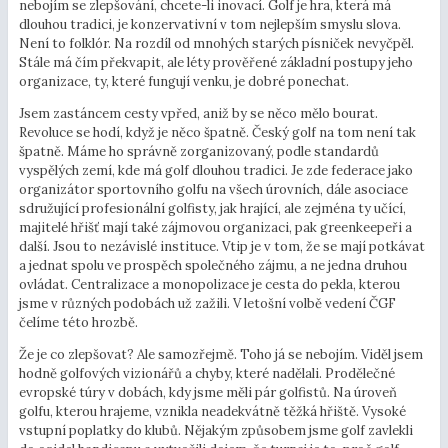
nebojím se zlepšování, chcete-li inovací. Golf je hra, která má
dlouhou tradici, je konzervativní v tom nejlepším smyslu slova.
Není to folklór. Na rozdíl od mnohých starých písniček nevyčpěl.
Stále má čím překvapit, ale léty prověřené základní postupy jeho
organizace, ty, které fungují venku, je dobré ponechat.
Jsem zastáncem cesty vpřed, aniž by se něco mělo bourat.
Revoluce se hodí, když je něco špatně. Český golf na tom není tak
špatně. Máme ho správně zorganizovaný, podle standardů
vyspělých zemí, kde má golf dlouhou tradici. Je zde federace jako
organizátor sportovního golfu na všech úrovních, dále asociace
sdružující profesionální golfisty, jak hrající, ale zejména ty učící,
majitelé hřišť mají také zájmovou organizaci, pak greenkeepeři a
další. Jsou to nezávislé instituce. Vtip je v tom, že se mají potkávat
a jednat spolu ve prospěch společného zájmu, a ne jedna druhou
ovládat. Centralizace a monopolizace je cesta do pekla, kterou
jsme v různých podobách už zažili. V letošní volbě vedení ČGF
čelíme této hrozbě.
Že je co zlepšovat? Ale samozřejmě. Toho já se nebojím. Viděl jsem
hodně golfových vizionářů a chyby, které nadělali. Prodělečné
evropské túry v dobách, kdy jsme měli pár golfistů. Na úroveň
golfu, kterou hrajeme, vznikla neadekvátně těžká hřiště. Vysoké
vstupní poplatky do klubů. Nějakým způsobem jsme golf zavlekli