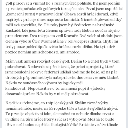
golf pracovat a vnímat ho z různých úhlů pohledu. Byl jsem jedním
z prvních pořadatelů golfových turnajů u nás. První jsem uspořádal
„komerční turnaj v pracovní den“ Obava, jestli hráči dorazí, když
mají být v práci je dnes naprosto komická. Nicméně „devadesátky“
měli svá specifika, že. Tři roky jsem byl ředitelem na brněnské
Kaskádě, kde jsem leta členem správní rady klubu a současně jeho
prezidentem. Dva roky jsem vedl Kravaře. Dvě volební období jsem
členem výboru ČGF. Momentálně v roli viceprezidenta. Chybí mi
tedy pouze pohled špičkového hráče a rozhodčího. Na tyto dvě
pozice nemám ani schopnosti, ani ambice.
Mám však ambici rozvíjet český golf. Dělám to a chtěl bych v tom
pokračovat. Nedovedu si představit, že práci a projekty, které
jsme poslední roky ve federaci udělali hodíme do koše. Až na pár
drobných připomínek byla naše práce hodnocena vesměs kladně.
Někdo ze současného výboru by logicky měl
kandidovat. Nepokusit se o to, znamená popřít výsledky
dosavadní práce. Někdo by v ní měl pokračovat.
Nejdřív si řekněme, co trápí český golf. Slyším různé výtky,
nemáme hráče, muže, na Evropské túře a také, že golfistů ubývá.
To první je objektivní fakt, ale možná to nebude dlouho trvat a
uvidíme na túře hráče který si účast vybojoval. Možná to bude
dříve, než budou například hokejisté Velké Británie ve čtvrtfinále