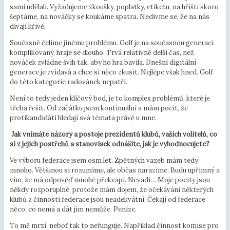
sami udělali. Vyžadujeme zkoušky, poplatky, etiketu, na hřišti skoro
šeptáme, na nováčky se koukáme spatra. Nedivme se, že na nás
dívají křivě.
Současně čelíme jinému problému. Golf je na současnou generaci
komplikovaný, hraje se dlouho. Trvá relativně delší čas, než
nováček zvládne švih tak, aby ho hra bavila. Dnešní digitální
generace je zvídavá a chce si něco zkusit. Nejlépe však hned. Golf
do této kategorie radovánek nepatří.
Není to tedy jeden klíčový bod, je to komplex problémů, které je
třeba řešit. Od začátku jsem kontinuální a mám pocit, že
protikandidáti hledají svá témata právě u mne.
Jak vnímáte názory a postoje prezidentů klubů, vašich volitelů, co
si z jejich postřehů a stanovisek odnášíte, jak je vyhodnocujete?
Ve výboru federace jsem osm let. Zpětných vazeb mám tedy
mnoho. Většinou si rozumíme, ale občas narazíme. Budu upřímný a
vím, že má odpověď mnohé překvapí. Nevadí… Moje pocity jsou
někdy rozporuplné, protože mám dojem, že očekávání některých
klubů z činnosti federace jsou neadekvátní. Čekají od federace
něco, co nemá a dát jim nemůže. Peníze.
To mě mrzí, neboť tak to nefunguje. Například činnost komise pro