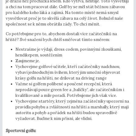
je dražší než procházka lesem. Kdo vytrvá, nelituje. Toto vysvětluji
a chci na tom pracovat dále. Golf by se měl stát běžnou zábavou
pro každého koho láká a zajímá. Na tomto místě nemá smysl
vysvětlovat proč je to skvělá zábava na celý život. Bohužel naše
společnost se k němu obrátila zády. To chci měnit.
Co potřebujme pro to, abychom dostali více začátečníků na
hřiště? Své snažení bych chtěl směřovat tímto směrem:
Nestrašme je výdaji, dress codem, povinnými zkouškami,
hendikepem, soutěžením
Zaujmeme je.
Vychovejme golfové učitele, kteří začátečníky nadchnou,
vybaví jednoduchým švihem, který jim umožní objevovat
krásy golfu na hřišti, ne drilovat na driving range
Važme si golfem políbené a poučené recepční, která
neprodávají pouze green fee a „balíčky“, ale začátečníkům i
kvalifikovaně a mile poradí. Potřebujeme jich však více.
Vychovejme startéry, který zejména začátečníky upozorní na
pravidla pohybu a zvláštnosti na hřišti a marshally, který mají
autoritu a pohyb a pořádek na hřišti budou spravedlivě
vyžadovat. Buďme k nim přísní, ale vlídní.
Sportovní golfu: