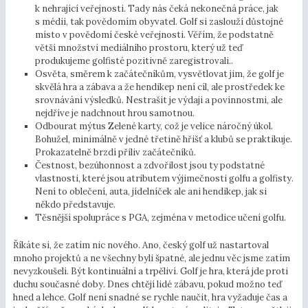
k nehrající veřejnosti. Tady nás čeká nekonečná práce, jak
s médii, tak povědomím obyvatel. Golf si zaslouží důstojné
místo v povědomí české veřejnosti. Věřím, že podstatně
větší množství mediálního prostoru, který už teď
produkujeme golfisté pozitivně zaregistrovali..
Osvěta, směrem k začátečníkům, vysvětlovat jim, že golf je
skvělá hra a zábava a že hendikep není cíl, ale prostředek ke
srovnávání výsledků. Nestrašit je výdaji a povinnostmi, ale
nejdříve je nadchnout hrou samotnou.
Odbourat mýtus Zelené karty, což je velice náročný úkol.
Bohužel, minimálně v jedné třetině hřišť a klubů se praktikuje.
Prokazatelně brzdí příliv začátečníků.
Čestnost, bezúhonnost a zdvořilost jsou ty podstatné
vlastnosti, které jsou atributem výjimečnosti golfu a golfisty.
Není to oblečení, auta, jídelníček ale ani hendikep, jak si
někdo představuje.
Těsnější spolupráce s PGA, zejména v metodice učení golfu.
Říkáte si, že zatím nic nového. Ano, český golf už nastartoval
mnoho projektů a ne všechny byli špatné, ale jednu věc jsme zatím
nevyzkoušeli. Být kontinuální a trpěliví. Golf je hra, která jde proti
duchu současné doby. Dnes chtějí lidé zábavu, pokud možno teď
hned a lehce. Golf není snadné se rychle naučit, hra vyžaduje čas a