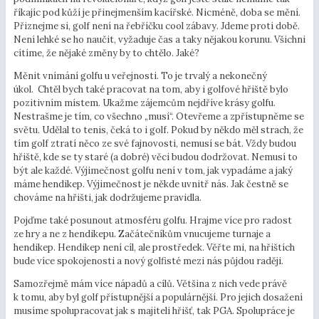
říkajíc pod kůží je přinejmenším kacířské. Nicméně, doba se mění.
Přiznejme si, golf není na řebříčku cool zábavy. Jdeme proti době.
Není lehké se ho naučit, vyžaduje čas a taky nějakou korunu. Všichni
cítíme, že nějaké změny by to chtělo. Jaké?
Měnit vnímání golfu u veřejnosti. To je trvalý a nekonečný
úkol. Chtěl bych také pracovat na tom, aby i golfové hřiště bylo
pozitivním místem. Ukažme zájemcům nejdříve krásy golfu.
Nestrašme je tím, co všechno „musí“. Otevřeme a zpřístupněme se
světu. Udělal to tenis, čeká to i golf. Pokud by někdo měl strach, že
tím golf ztratí něco ze své fajnovosti, nemusí se bát. Vždy budou
hřiště, kde se ty staré (a dobré) věci budou dodržovat. Nemusí to
být ale každé. Výjimečnost golfu není v tom, jak vypadáme a jaký
máme hendikep. Výjimečnost je někde uvnitř nás. Jak čestně se
chováme na hřišti, jak dodržujeme pravidla.
Pojďme také posunout atmosféru golfu. Hrajme více pro radost
ze hry a ne z hendikepu. Začátečníkům vnucujeme turnaje a
hendikep. Hendikep není cíl, ale prostředek. Věřte mi, na hřištích
bude více spokojenosti a nový golfisté mezi nás půjdou raději.
Samozřejmě mám více nápadů a cílů. Většina z nich vede právě
k tomu, aby byl golf přístupnější a populárnější. Pro jejich dosažení
musíme spolupracovat jak s majiteli hřišť, tak PGA. Spolupráce je