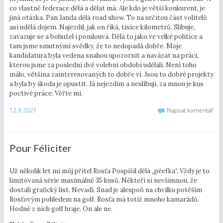
co vlastně federace dělá a dělat má. Ale kdo je větší konkurent, je
jiná otázka. Pan Janda dělá road show. To na určitou část volitelů
asi udělá dojem. Najezdil, jak on říká, tisíce kilometrů. Slibuje,
zavazuje se a bohužel i pomlouvá. Dělá to jako ve velké politice a
tam jsme smutnými svědky, že to nedopadá dobře. Moje
kandidatura byla vedena snahou upozornit a navázat na práci,
kterou jsme za poslední dvě volební období udělali. Není toho
málo, většina zainteresovaných to dobře ví. Jsou to dobré projekty
a byla by škoda je opustit. Já nejezdím a neslibuji, za mnou je kus
poctivé práce. Věřte mi.
12.9.2021
Napsat komentář
Pour Féliciter
Už několik let mi můj přítel Rosťa Pospíšil dělá „péefka“. Vždy je to
limitovaná série maximálně 35 kusů. Někteří si nevšimnou, že
dostali grafický list. Nevadí. Snad je alespoň na chvilku potěším
Rosťovým pohledem na golf. Rosťa má totiž mnoho kamarádů.
Hodně z nich golf hraje. On ale ne.