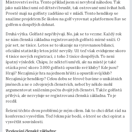
Mistrovství světa. Tento příklad jsem si nevybral náhodou. Tak
jako naši kluci umí od dětství bruslit, tak ostrované umí švihat holí.
Prostě mají na golfisty zaděláno už v mládí. Tento hendikep se
snažíme projektem Se školou na golf vyrovnat a platformou Bav se
golfem u dospělých dohnat.
Druhá výtka. Golfisté nepřibývají. No, jak se to vezme. Každý rok
se nám členská základna registrovaných golfistů mírně sníží. O
pár set, ne tisíce. Letos se to ukazuje na vyrovnanou bilanci,
oficiální statistiky letos ještě nevyšly. Už teď však evidujeme skoro
4 tisíce nových registrací, z toho 3 tisíce dospělých. To není
špatný výsledek. Chápu, že někteří umřeli, ale na místě je také
otázka proč skoro 3.000 golfistů opustilo své kluby? Kde jsou?
Hrají? Nezajímá je hra na jednom hřišti a opustili svůj klub?
Nezajímá je hendikep? Celou dobu se férově bavíme o unikátních
jménech a ne o zdvojených členstvích, neboť by někdo mohl
argumentovat snížením počtu dvojitých členství. Takže golfistů
přibývá, ale nezvyšuje se registrovaná členská základna. To je
rozdíl.
Řešení těchto dvou problémů je mým cílem. Jak to chci dělat rád na
konferenci vysvětlím. Teď řeknu pár bodů, o které se chci opírat a
vysvětlit souvislosti.
Zvyšování členské základny: