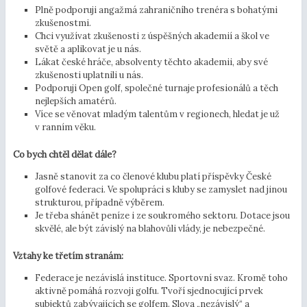
Plně podporuji angažmá zahraničního trenéra s bohatými
zkušenostmi.
Chci využívat zkušenosti z úspěšných akademií a škol ve
světě a aplikovat je u nás.
Lákat české hráče, absolventy těchto akademii, aby své
zkušenosti uplatnili u nás.
Podporuji Open golf, společné turnaje profesionálů a těch
nejlepších amatérů.
Více se věnovat mladým talentům v regionech, hledat je už
v ranním věku.
Co bych chtěl dělat dále?
Jasně stanovit za co členové klubu platí příspěvky České
golfové federaci. Ve spolupráci s kluby se zamyslet nad jinou
strukturou, případně výběrem.
Je třeba shánět peníze i ze soukromého sektoru. Dotace jsou
skvělé, ale být závislý na blahovůli vlády, je nebezpečné.
Vztahy ke třetím stranám:
Federace je nezávislá instituce. Sportovní svaz. Kromě toho
aktivně pomáhá rozvoji golfu. Tvoří sjednocující prvek
subjektů zabývajících se golfem. Slova „nezávislý“ a