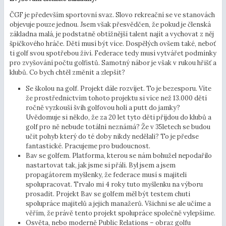
ČGF je především sportovní svaz. Slovo rekreační se ve stanovách
objevuje pouze jednou. Jsem však přesvědčen, že pokud je členská
základna malá, je podstatně obtížnější talent najít a vychovat z něj
špičkového hráče. Dětí musí být více. Dospělých ovšem také, neboť
ti golf svou spotřebou živí. Federace tedy musí vytvářet podmínky
pro zvyšování počtu golfistů. Samotný nábor je však v rukou hřišť a
klubů. Co bych chtěl změnit a zlepšit?
Se školou na golf. Projekt dále rozvíjet. To je bezesporu. Víte
že prostřednictvím tohoto projektu si více než 13.000 dětí
ročně vyzkouší švih golfovou holí a putt do jamky?
Uvědomuje si někdo, že za 20 let tyto děti přijdou do klubů a
golf pro ně nebude totální neznámá? Že v 35letech se budou
učit pohyb který do té doby nikdy nedělali? To je předse
fantastické. Pracujeme pro budoucnost.
Bav se golfem. Platforma, kterou se nám bohužel nepodařilo
nastartovat tak, jak jsme si přáli. Byl jsem a jsem
propagátorem myšlenky, že federace musí s majiteli
spolupracovat. Trvalo mi 4 roky tuto myšlenku na výboru
prosadit. Projekt Bav se golfem měl být testem chuti
spolupráce majitelů a jejich manažerů. Všichni se ale učíme a
věřím, že právě tento projekt spolupráce společně vylepšíme.
Osvěta, nebo moderně Public Relations – obraz golfu