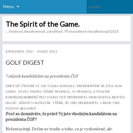
Menu
The Spirit of the Game.
… čestnost, bezúhonnost, zdvořilost. Tři slova které charakterizují GOLF.
KATEGORIE:
ČGF – VOLBY 2021
GOLF DIGEST
7 otázek kandidátům na prezidenta ČGF
DNES UŽ VŠICHNI VÍ, JAK VOLBA DOPADLA. PREZIDENTEM SE STAL PAN
JANDA. PAVEL VIDURA TĚSNĚ PROHRÁL. JÁ PROHRÁL S VELKÝM
ROZDÍLEM.NISMÉNĚ PRO VOLBU VICE PREZIDENTA JSEM DOSTAL NEJVÍCE
HLASŮ. DĚKUJI VOLITELŮM. VĚŘÍM, ŻE VIZE PREZIDENTA A MOJE VIZE
PŮJDOU SKLOUBIT.
Proč se domníváte, že právě Vy jste vhodným kandidátem na
prezidenta ČGF?
Nefantazíruji. Držím se tradic a toho, co je vyzkoušené, ale