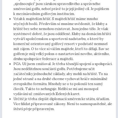
„sjednocující“ jsou zárukou spravedlivého a správného
směrování golfu, neboť právě to je její jediný cíl. Je pojítkem
k mezinárodním golfovým institucím.
Vztah k majitelům hřišť. S majiteli hřišť máme mnoho
styčných bodů. Především si musíme uvědomit, že kluby a
hřiště bez sebe nemohou existovat. Jsou jedno tělo. Je však
systémově dobré, že jsou oddělené. Kluby na domácím hřišti
vytváří společenskou a sportovní nadstavbu, o které by
komerčně orientovaný golfový resort v podstatě nemusel
mít zájem. O to více si vážím majitele, kteří to dělají. Bav se
golfem je můj velký pokus o nastartování nového, aktivního,
druhu spolupráce federace a majitelů.
PGA. Už jsem zmiňoval. Je třeba těsnější spojení a spolupráci.
Jsou nedělitelnou součástí golfu. Potřebujeme učit
začátečníky jednoduché základy, aby mohli na hřiště. To na
jedné straně a na druhé chceme vychovat hráče minimálně
evropského formátu. Mnohdy se o to pokouší ten samý
člověk. Takto to nefunguje. Nelíbí se mi ani monopol
vydávání už zmiňovaných Zelených karet.
Určitě je třeba zlepšit diplomacii směrem ke státu, úřadům.
Více hlídat připravované zákony. Není to samospasitelné, ale
štěstí přeje připraveným.