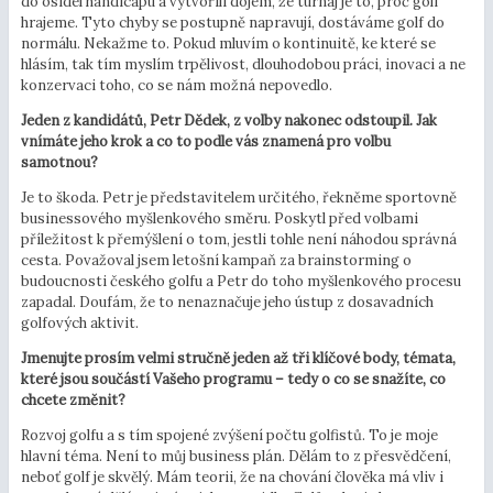
do osidel handicapu a vytvořili dojem, že turnaj je to, proč golf
hrajeme. Tyto chyby se postupně napravují, dostáváme golf do
normálu. Nekažme to. Pokud mluvím o kontinuitě, ke které se
hlásím, tak tím myslím trpělivost, dlouhodobou práci, inovaci a ne
konzervaci toho, co se nám možná nepovedlo.
Jeden z kandidátů, Petr Dědek, z volby nakonec odstoupil. Jak
vnímáte jeho krok a co to podle vás znamená pro volbu
samotnou?
Je to škoda. Petr je představitelem určitého, řekněme sportovně
businessového myšlenkového směru. Poskytl před volbami
příležitost k přemýšlení o tom, jestli tohle není náhodou správná
cesta. Považoval jsem letošní kampaň za brainstorming o
budoucnosti českého golfu a Petr do toho myšlenkového procesu
zapadal. Doufám, že to nenaznačuje jeho ústup z dosavadních
golfových aktivit.
Jmenujte prosím velmi stručně jeden až tři klíčové body, témata,
které jsou součástí Vašeho programu – tedy o co se snažíte, co
chcete změnit?
Rozvoj golfu a s tím spojené zvýšení počtu golfistů. To je moje
hlavní téma. Není to můj business plán. Dělám to z přesvědčení,
neboť golf je skvělý. Mám teorii, že na chování člověka má vliv i