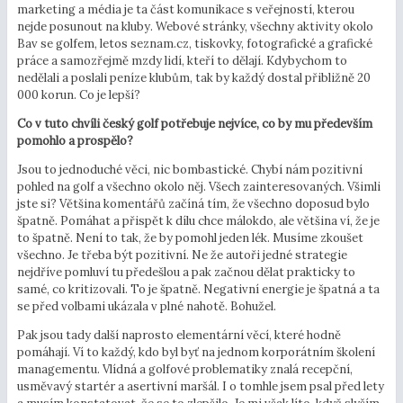
marketing a média je ta část komunikace s veřejností, kterou
nejde posunout na kluby. Webové stránky, všechny aktivity okolo
Bav se golfem, letos seznam.cz, tiskovky, fotografické a grafické
práce a samozřejmě mzdy lidí, kteří to dělají. Kdybychom to
nedělali a poslali peníze klubům, tak by každý dostal přibližně 20
000 korun. Co je lepší?
Co v tuto chvíli český golf potřebuje nejvíce, co by mu především
pomohlo a prospělo?
Jsou to jednoduché věci, nic bombastické. Chybí nám pozitivní
pohled na golf a všechno okolo něj. Všech zainteresovaných. Všimli
jste si? Většina komentářů začíná tím, že všechno doposud bylo
špatně. Pomáhat a přispět k dílu chce málokdo, ale většina ví, že je
to špatně. Není to tak, že by pomohl jeden lék. Musíme zkoušet
všechno. Je třeba být pozitivní. Ne že autoři jedné strategie
nejdříve pomluví tu předešlou a pak začnou dělat prakticky to
samé, co kritizovali. To je špatně. Negativní energie je špatná a ta
se před volbami ukázala v plné nahotě. Bohužel.
Pak jsou tady další naprosto elementární věcí, které hodně
pomáhají. Ví to každý, kdo byl byť na jednom korporátním školení
managementu. Vlídná a golfové problematiky znalá recepční,
usměvavý startér a asertivní maršál. I o tomhle jsem psal před lety