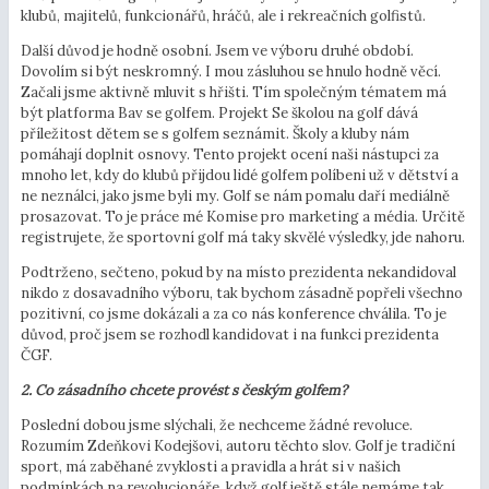
klubů, majitelů, funkcionářů, hráčů, ale i rekreačních golfistů.
Další důvod je hodně osobní. Jsem ve výboru druhé období.
Dovolím si být neskromný. I mou zásluhou se hnulo hodně věcí.
Začali jsme aktivně mluvit s hřišti. Tím společným tématem má
být platforma Bav se golfem. Projekt Se školou na golf dává
příležitost dětem se s golfem seznámit. Školy a kluby nám
pomáhají doplnit osnovy. Tento projekt ocení naši nástupci za
mnoho let, kdy do klubů přijdou lidé golfem políbeni už v dětství a
ne neználci, jako jsme byli my. Golf se nám pomalu daří mediálně
prosazovat. To je práce mé Komise pro marketing a média. Určitě
registrujete, že sportovní golf má taky skvělé výsledky, jde nahoru.
Podtrženo, sečteno, pokud by na místo prezidenta nekandidoval
nikdo z dosavadního výboru, tak bychom zásadně popřeli všechno
pozitivní, co jsme dokázali a za co nás konference chválila. To je
důvod, proč jsem se rozhodl kandidovat i na funkci prezidenta
ČGF.
2. Co zásadního chcete provést s českým golfem?
Poslední dobou jsme slýchali, že nechceme žádné revoluce.
Rozumím Zdeňkovi Kodejšovi, autoru těchto slov. Golf je tradiční
sport, má zaběhané zvyklosti a pravidla a hrát si v našich
podmínkách na revolucionáře, když golf ještě stále nemáme tak